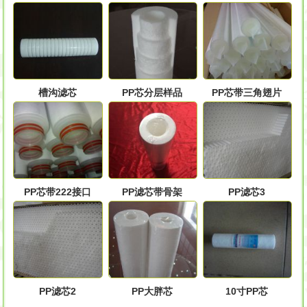
槽沟滤芯
PP芯分层样品
PP芯带三角翅片
PP芯带222接口
PP滤芯带骨架
PP滤芯3
PP滤芯2
PP大胖芯
10寸PP芯