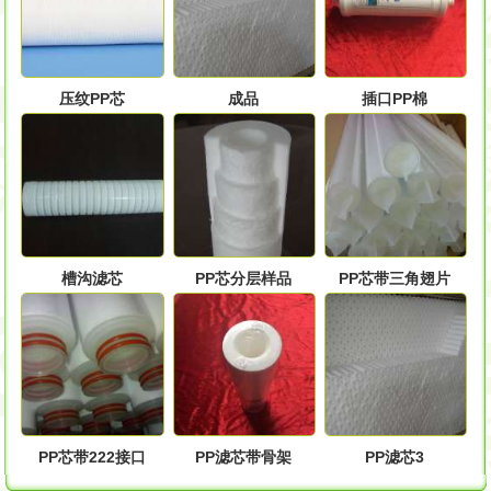
压纹PP芯
成品
插口PP棉
槽沟滤芯
PP芯分层样品
PP芯带三角翅片
PP芯带222接口
PP滤芯带骨架
PP滤芯3