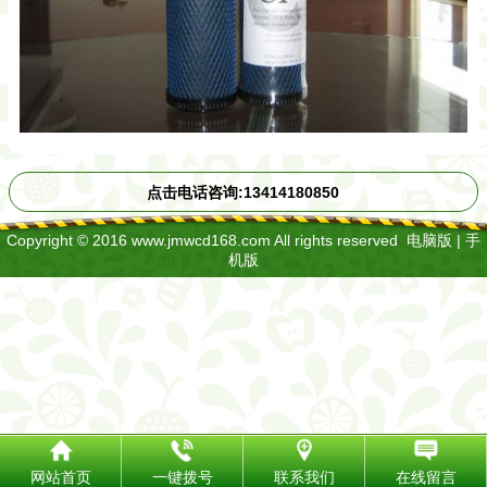
点击电话咨询:13414180850
Copyright © 2016 www.jmwcd168.com All rights reserved
电脑版
|
手
机版
网站首页
一键拨号
联系我们
在线留言