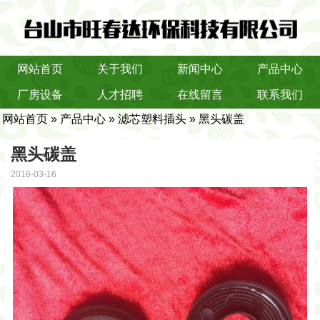
网站首页
关于我们
新闻中心
产品中心
厂房设备
人才招聘
在线留言
联系我们
网站首页
»
产品中心
»
滤芯塑料插头
» 黑头碳盖
黑头碳盖
2016-03-16