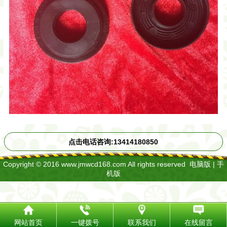
点击电话咨询:13414180850
Copyright © 2016 www.jmwcd168.com All rights reserved
电脑版
|
手
机版
网站首页
一键拨号
联系我们
在线留言